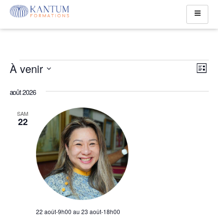
Nav
Na
À venir
Liste
de
SÉLECTIONNEZ
pa
UNE
DATE.
août 2026
vu
con
Év
SAM
22
22 août-9h00
au
23 août-18h00